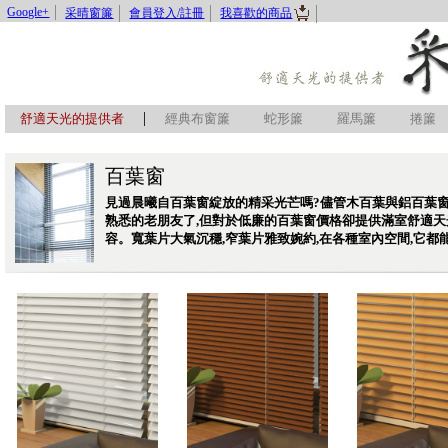
Google+
采晴窗簾
會員登入/註冊
我喜歡的商品
|
舒適天光的提供者
經典布窗簾
蛇形簾
羅馬簾
捲簾
百葉窗
見過晨曦自百葉窗綻放的精采光芒嗎?儘管木百葉與鋁百葉
熟悉的老朋友了,但對於低廉的百葉窗價格卻提供滿室舒適天
容。寬葉片大氣沉穩,窄葉片雅致婉約,在各種室內空間,它都