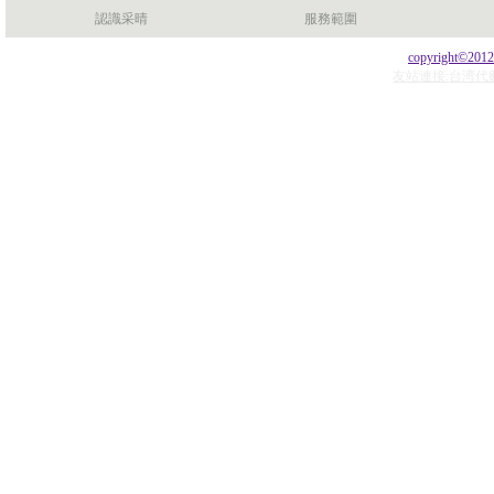
認識采晴
服務範圍
copyright©201
友站連接:台湾代