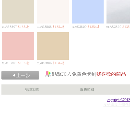
AS3807
$135/材
AS3808
$135/材
AS3809
$135/材
AS3810
$13
AS3801
$157/材
AB3806
$168/材
點擊加入免費色卡到
我喜歡的商品
認識采晴
服務範圍
copyright©201
友站連接:台湾代