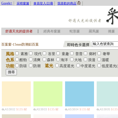
Google+
采晴窗簾
會員登入/註冊
我喜歡的商品
|
舒適天光的提供者
經典布窗簾
蛇形簾
羅馬簾
捲簾
百葉窗-15mm防潮鋁百葉
即時色卡選擇
風格
素雅
現代
峇里
童趣
普普
鄉村
奢華
色系
酷勁
清爽
森林
海洋
大地
浪漫
溫暖
遮光
功能
防燄
防潮
高度遮光
中度遮光
低度遮光(
AS3802
$135/材
AS3803
$135/材
AS3804
$135/材
AS3805
$13