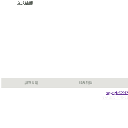
立式線簾
認識采晴
服務範圍
copyright©201
友站連接:台湾代