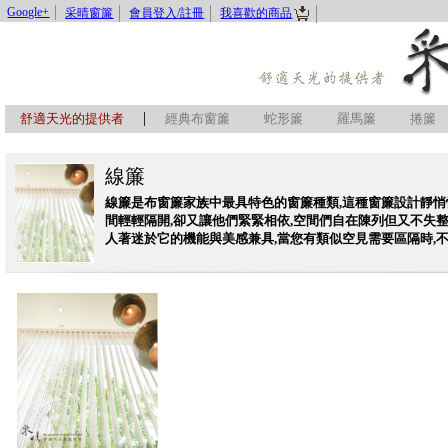
Google+
采晴窗簾
會員登入/註冊
我喜歡的商品
|
舒適天光的提供者
經典布窗簾
蛇形簾
羅馬簾
捲簾
線簾
線簾是布窗簾家族中最具特色的窗簾種類,這種窗簾設計靜悄
間輕輕隔開,卻又讓他們緊緊相依,空間們自在陳列但又不失整
人著迷於它的機能與美感兼具,當您有類似空見需要區隔時,