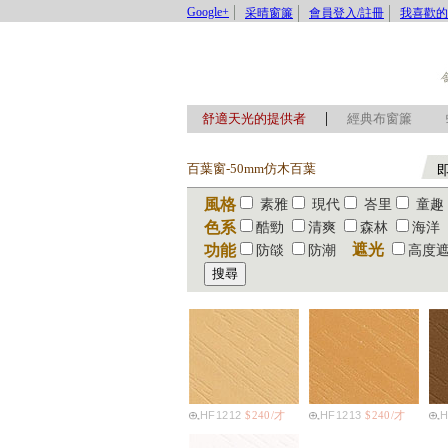
Google+
采晴窗簾
會員登入/註冊
我喜歡的
|
舒適天光的提供者
經典布窗簾
百葉窗-50mm仿木百葉
風格
素雅
現代
峇里
童趣
色系
酷勁
清爽
森林
海洋
遮光
功能
防燄
防潮
高度
HF1212
$240/才
HF1213
$240/才
H