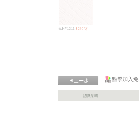
HF1211
$280/才
點擊加入免
認識采晴