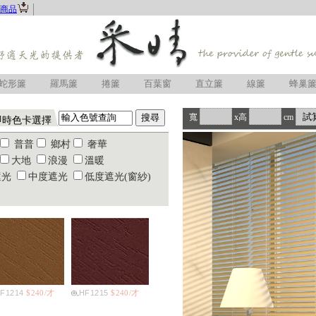
商品
蛇形簾
羅馬簾
捲簾
百葉窗
直立簾
線簾
蜂巢
寬
x高
cm
即時色卡選擇
普普
鄉村
奢華
大地
浪漫
溫暖
遮光
中度遮光
低度遮光(窗紗)
F1214
$240/才
HF1215
$240/才