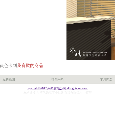
費色卡到
我喜歡的商品
服務範圍
聯繫采晴
常見問題
copyright©2012 采晴有限公司 all rights reserved
友站連接:台湾代购
海芋小站
剎有其食
眼鏡
台中窗簾