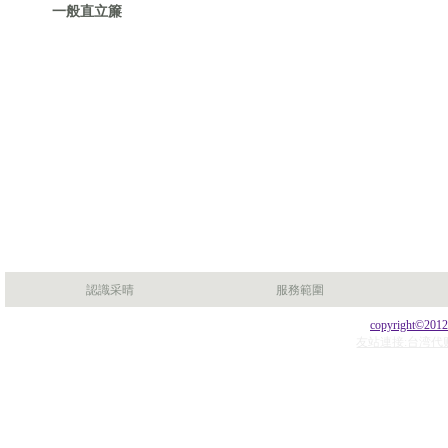
一般直立簾
認識采晴
服務範圍
copyright©201
友站連接:台湾代