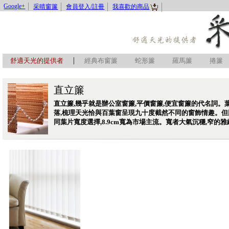
Google+
采晴窗簾
會員登入/註冊
我喜歡的商品
|
舒適天光的提供者
經典布窗簾
蛇形簾
羅馬簾
捲簾
直立簾
直立簾,幾乎就是辦公室窗簾,平價窗簾,便宜窗簾的代名詞。
落,梳理天光恰與百葉窗呈現九十度截然不同的窗飾情趣。但
同葉片寬度選擇,8.9cm寬為市場主流。寬者大氣沉穩,窄的