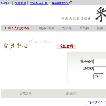
Google+
采晴窗簾
會員登入/註冊
我喜歡的商品
|
舒適天光的提供者
經典布窗簾
蛇形簾
羅馬簾
捲簾
忘記密碼
電子郵件
驗證碼
認識采晴
服務範圍
copyright©201