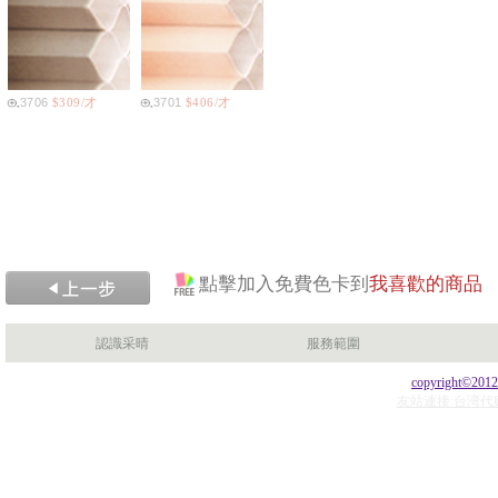
3706
$309/才
3701
$406/才
點擊加入免費色卡到
我喜歡的商品
認識采晴
服務範圍
copyright©201
友站連接:台湾代