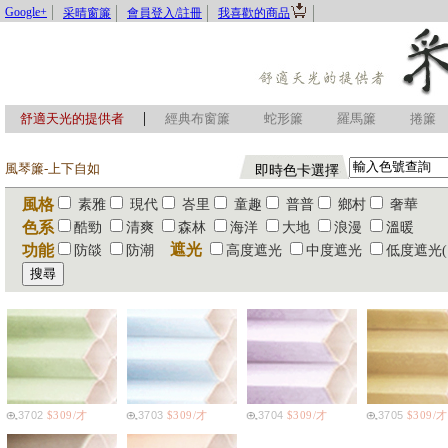
Google+
采晴窗簾
會員登入/註冊
我喜歡的商品
|
舒適天光的提供者
經典布窗簾
蛇形簾
羅馬簾
捲簾
風琴簾-上下自如
即時色卡選擇
風格
素雅
現代
峇里
童趣
普普
鄉村
奢華
色系
酷勁
清爽
森林
海洋
大地
浪漫
溫暖
遮光
功能
防燄
防潮
高度遮光
中度遮光
低度遮光(
3702
$309/才
3703
$309/才
3704
$309/才
3705
$309/才