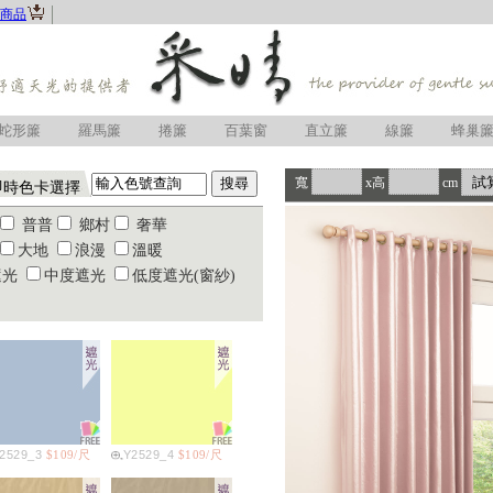
商品
蛇形簾
羅馬簾
捲簾
百葉窗
直立簾
線簾
蜂巢
寬
x高
cm
即時色卡選擇
普普
鄉村
奢華
大地
浪漫
溫暖
遮光
中度遮光
低度遮光(窗紗)
2529_3
$109/尺
Y2529_4
$109/尺