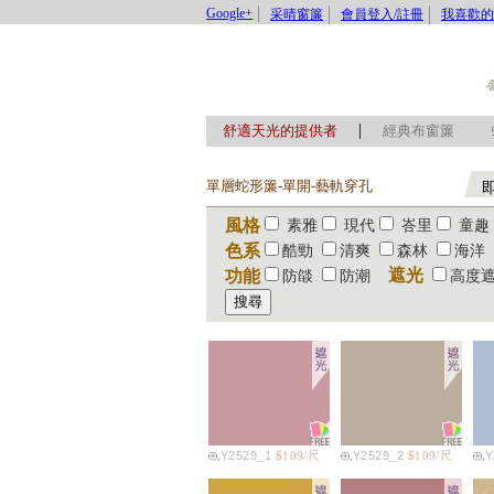
Google+
采晴窗簾
會員登入/註冊
我喜歡的
|
舒適天光的提供者
經典布窗簾
單層蛇形簾-單開-藝軌穿孔
風格
素雅
現代
峇里
童趣
色系
酷勁
清爽
森林
海洋
遮光
功能
防燄
防潮
高度
Y2529_1
$109/尺
Y2529_2
$109/尺
Y