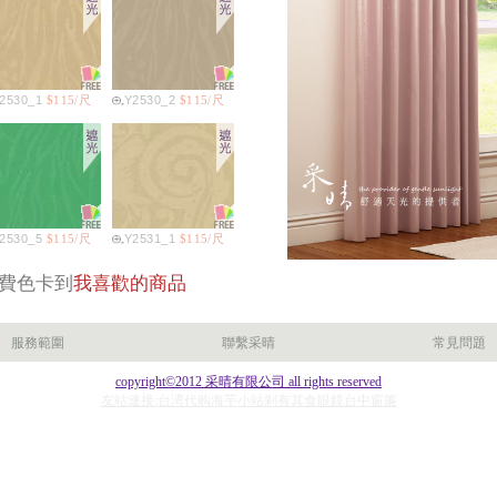
2530_1
$115/尺
Y2530_2
$115/尺
2530_5
$115/尺
Y2531_1
$115/尺
費色卡到
我喜歡的商品
服務範圍
聯繫采晴
常見問題
2531_4
$115/尺
Y2531_5
$115/尺
copyright©2012 采晴有限公司 all rights reserved
友站連接:台湾代购
海芋小站
剎有其食
眼鏡
台中窗簾