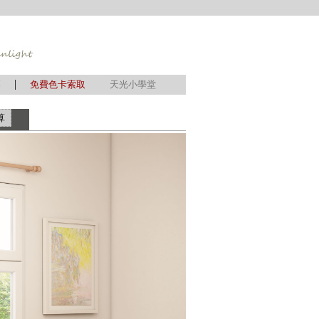
|
簾
免費色卡索取
天光小學堂